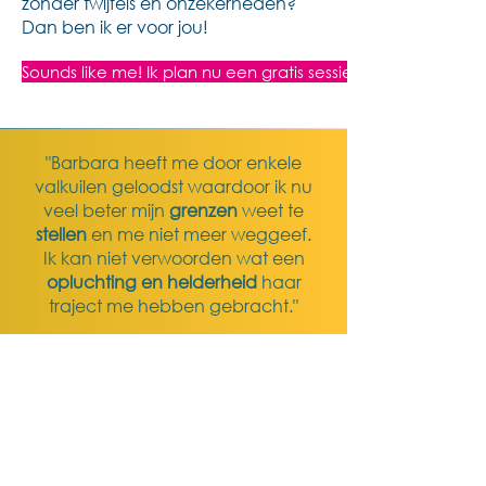
zonder twijfels en onzekerheden?
Dan ben ik er voor jou!
Sounds like me! Ik plan nu een gratis sessie in.
"Barbara heeft me door enkele
valkuilen geloodst waardoor ik nu
veel beter mijn
grenzen
weet te
stellen
en me niet meer weggeef.
Ik kan niet verwoorden wat een
opluchting en helderheid
haar
traject me hebben gebracht."
Anneleen Franck
"Elk coachingsgesprek bracht me
dichter bij de optimale work-life