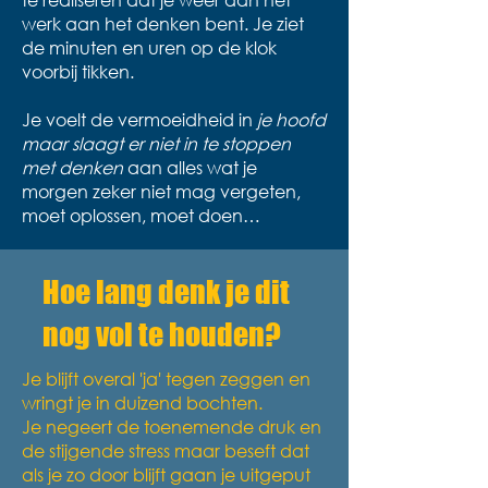
werk aan het denken bent. Je ziet
de minuten en uren op de klok
voorbij tikken.
Je voelt de vermoeidheid in
je hoofd
maar slaagt er niet in te stoppen
met denken
aan alles wat je
morgen zeker niet mag vergeten,
moet oplossen, moet doen…​​
Hoe lang denk je dit
nog vol te houden?
Je blijft
overal 'ja' tegen zeggen en
wringt je in duizend bochten.
Je negeert de toenemende druk en
de stijgende stress maar beseft dat
als je zo door blijft gaan je uitgeput