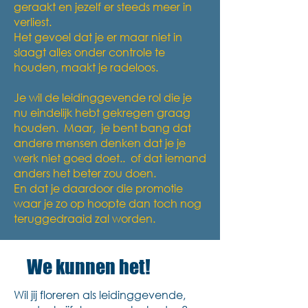
geraakt en jezelf er steeds meer in
verliest.
Het gevoel dat je er maar niet in
slaagt alles onder controle te
houden, maakt je radeloos.
Je wil de leidinggevende rol die je
nu eindelijk hebt gekregen graag
houden. Maar, je bent bang dat
andere mensen denken dat je je
werk niet goed doet.. of dat iemand
anders het beter zou doen.
En dat je daardoor die promotie
waar je zo op hoopte dan toch nog
teruggedraaid zal worden.
We kunnen het!
Wil jij floreren als leidinggevende,