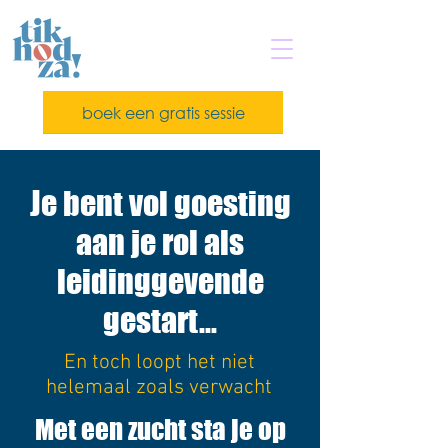
boek een gratis sessie
Je bent vol goesting
aan je rol als
leidinggevende
gestart...
En toch loopt het niet
helemaal
zoals verwacht
Met een zucht sta je op