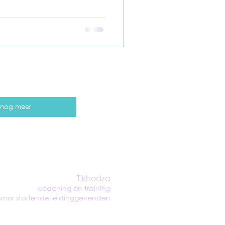
j nog meer
Tikhodza
coaching en
training
voor startende leidinggevenden