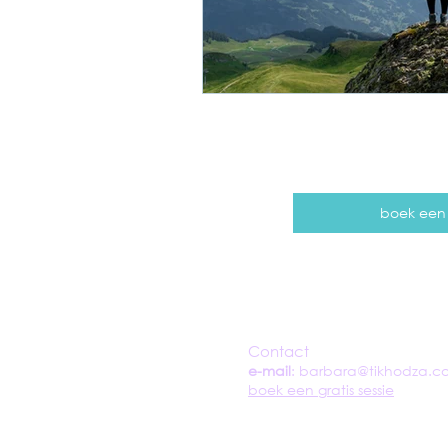
boek een g
Contact
e-mail
:
barbara@tikhodza.c
boek een gratis sessie