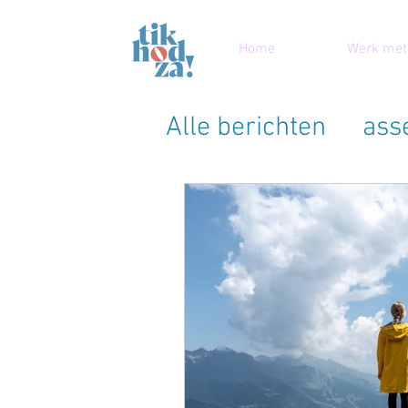
Home
Werk met
Alle berichten
asse
people pleasen