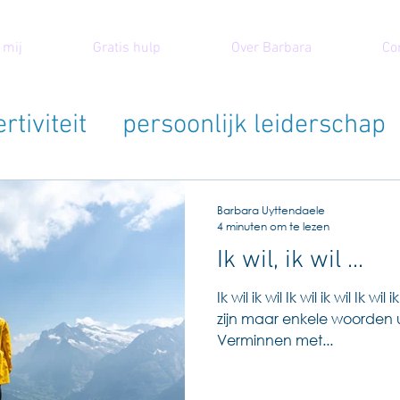
 mij
Gratis hulp
Over Barbara
Co
rtiviteit
persoonlijk leiderschap
Barbara Uyttendaele
4 minuten om te lezen
Ik wil, ik wil ...
Ik wil ik wil Ik wil ik wil Ik wi
zijn maar enkele woorden u
Verminnen met...