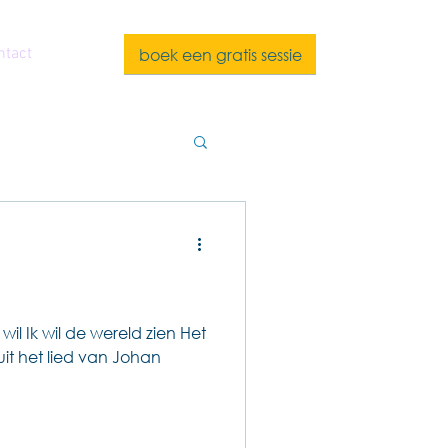
boek een gratis sessie
ntact
l ik wil Ik wil de wereld zien Het
it het lied van Johan