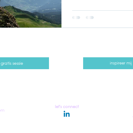
ratis sessie
inspireer mi
let's connect
om