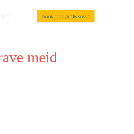
boek een gratis sessie
ntact
brave meid