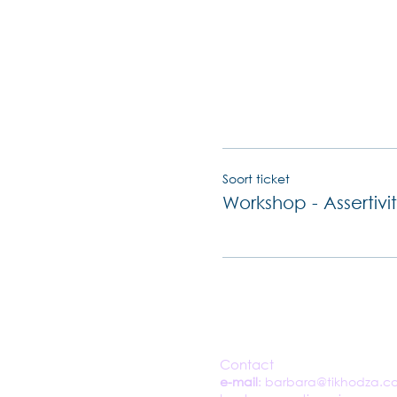
Soort ticket
Workshop - Assertivit
Contact
e-mail
:
barbara@tikhodza.c