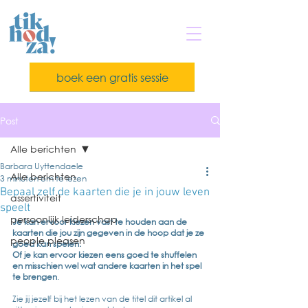
boek een gratis sessie
Post
Alle berichten
Barbara Uyttendaele
Alle berichten
3 minuten om te lezen
Bepaal zelf de kaarten die je in jouw leven
assertiviteit
speelt
persoonlijk leiderschap
Je kan ervoor kiezen vast te houden aan de 
kaarten die jou zijn gegeven in de hoop dat je ze 
people pleasen
goed kan spelen.
Of je kan ervoor kiezen eens goed te shuffelen 
en misschien wel wat andere kaarten in het spel 
te brengen
.  
Zie jij jezelf bij het lezen van de titel dit artikel al 