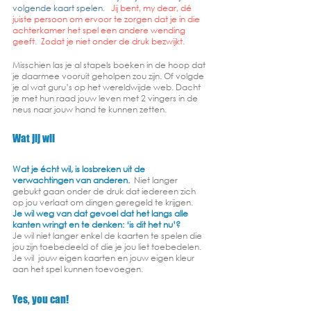
volgende kaart spelen.   
Jij bent, my dear, dé 
juiste persoon om ervoor te zorgen dat je in die 
achterkamer het spel een andere wending 
geeft.  Zodat je niet onder de druk bezwijkt.
Misschien las je al stapels boeken in de hoop dat 
je daarmee vooruit geholpen zou zijn. Of volgde 
je al wat guru’s op het wereldwijde web. Dacht 
je met hun raad jouw leven met 2 vingers in de 
neus naar jouw hand te kunnen zetten.
Wat jij wil
Wat je écht wil, is losbreken uit de 
verwachtingen van anderen.
  Niet langer 
gebukt gaan onder de druk dat iedereen zich 
op jou verlaat om dingen geregeld te krijgen.  
Je wil weg van dat gevoel dat het langs alle 
kanten wringt en te denken: ‘is dit het nu’?  
Je wil niet langer enkel de kaarten te spelen die 
jou zijn toebedeeld of die je jou liet toebedelen.  
Je wil  jouw eigen kaarten en jouw eigen kleur 
aan het spel kunnen toevoegen.
Yes, you can!