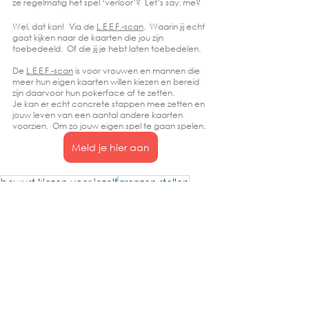
ze regelmatig het spel ‘verloor’?  Let’s say: me?  
Wel, dat kan!  Via de 
L.E.E.F.-scan
.  Waarin jij echt 
gaat kijken naar de kaarten die jou zijn 
toebedeeld.  Of die jij je hebt laten toebedelen.  
De 
L.E.E.F.-scan
 is voor vrouwen en mannen die 
meer hun eigen kaarten willen kiezen en bereid 
zijn daarvoor hun pokerface af te zetten.
Je kan er echt concrete stappen mee zetten en 
jouw leven van een aantal andere kaarten 
voorzien.  Om zo jouw eigen spel te gaan spelen.
Meld je hier aan
bewust kiezen voor jezelf
grenzen stellen
kiezen voor jezelf
patronen
overtuigingen
gerichte actie
persoonlijk leiderschap