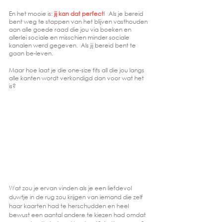
En het mooie is: 
jij kan dat perfect
!  Als je bereid 
bent weg te stappen van het blijven vasthouden 
aan alle goede raad die jou via boeken en 
allerlei sociale en misschien minder sociale 
kanalen werd gegeven.  Als jij bereid bent te 
gaan be-leven.
Maar hoe laat je die one-size fits all die jou langs 
alle kanten wordt verkondigd dan voor wat het 
is?  
Wat zou je ervan vinden als je een liefdevol 
duwtje in de rug zou krijgen van iemand die zelf 
haar kaarten had te herschudden en heel 
bewust een aantal andere te kiezen had omdat 