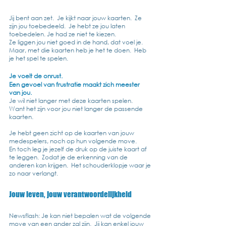
Jij bent aan zet.  Je kijkt naar jouw kaarten.  Ze 
zijn jou toebedeeld.  Je hebt ze jou laten 
toebedelen. Je had ze niet te kiezen.  
Ze liggen jou niet goed in de hand, dat voel je.  
Maar, met die kaarten heb je het te doen.  Heb 
je het spel te spelen.
Je voelt de onrust.
Een gevoel van frustratie maakt zich meester 
van jou.
Je wil niet langer met deze kaarten spelen.  
Want het zijn voor jou niet langer de passende 
kaarten.
Je hebt geen zicht op de kaarten van jouw 
medespelers, noch op hun volgende move.
En toch leg je jezelf de druk op de juiste kaart af 
te leggen.  Zodat je de erkenning van de 
anderen kan krijgen.  Het schouderklopje waar je 
zo naar verlangt.
Jouw leven, jouw verantwoordelijkheid
Newsflash: Je kan niet bepalen wat de volgende 
move van een ander zal zijn.  Jij kan enkel jouw 