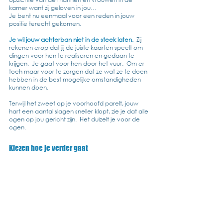
kamer want zij geloven in jou… 
Je bent nu eenmaal voor een reden in jouw 
positie terecht gekomen.  
Je wil jouw achterban niet in de steek laten.
  Zij 
rekenen erop dat jij de juiste kaarten speelt om 
dingen voor hen te realiseren en gedaan te 
krijgen.  Je gaat voor hen door het vuur.  Om er 
toch maar voor te zorgen dat ze wat ze te doen 
hebben in de best mogelijke omstandigheden 
kunnen doen.
Terwijl het zweet op je voorhoofd parelt, jouw 
hart een aantal slagen sneller klopt, zie je dat alle 
ogen op jou gericht zijn.  Het duizelt je voor de 
ogen.
Kiezen hoe je verder gaat