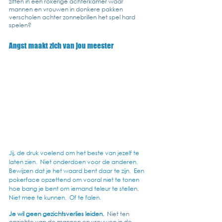
zitten in een rokerige achterkamer waar 
mannen en vrouwen in donkere pakken 
verscholen achter zonnebrillen het spel hard 
spelen?  
Angst maakt zich van jou meester
Jij, de druk voelend om het beste van jezelf te 
laten zien.  Niet onderdoen voor de anderen.  
Bewijzen dat je het waard bent daar te zijn.  Een 
pokerface opzettend om vooral niet te tonen 
hoe bang je bent om iemand teleur te stellen.  
Niet mee te kunnen.  Of te falen.  
Je wil geen gezichtsverlies leiden.
 Niet ten 
opzichte van de mannen en vrouwen in de 