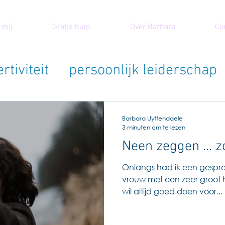
 mij
Gratis hulp
Over Barbara
Co
rtiviteit
persoonlijk leiderschap
Barbara Uyttendaele
3 minuten om te lezen
Neen zeggen ... z
Onlangs had ik een gesprek 
vrouw met een zeer groot har
wil altijd goed doen voor...