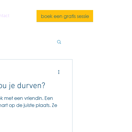
boek een gratis sessie
ntact
ou je durven?
met een vriendin. Een
t op de juiste plaats. Ze