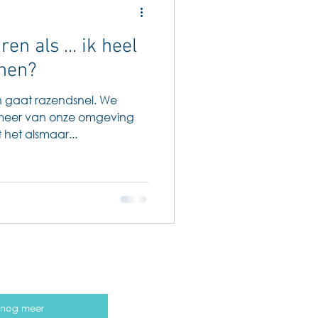
n als ... ik heel
nen?
gaat razendsnel. We
 meer van onze omgeving
het alsmaar...
j nog meer