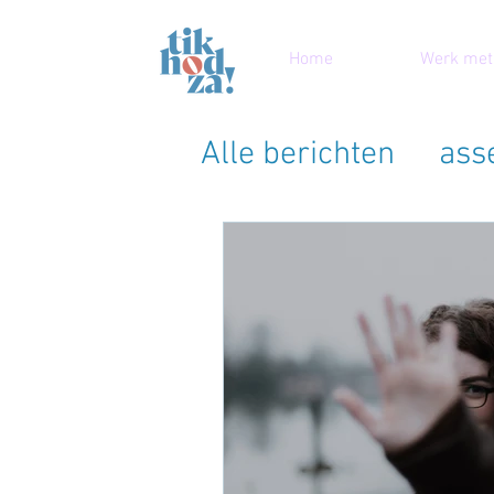
Home
Werk met
Alle berichten
asse
people pleasen